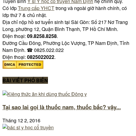
Tuyển sinh
Y sĩ Y học cổ truyền Nam Định
hệ chính quy.
Có lớp
Trung cấp YHCT
trong và ngoài giờ hành chính, có
lớp thứ 7 & chủ nhật.
Địa chỉ nộp hồ sơ tuyển sinh tại Sài Gòn: Số 217 Nơ Trang
Long, phường 12, Quận Bình Thạnh, TP Hồ Chí Minh.
Điện thoại:
09.8258.8258
.
Đường Cầu Đông, Phường Lộc Vượng, TP Nam Định, Tỉnh
Nam Định. ☎ 0825.022.022
Điện thoại:
0825022022
.
BÀI VIẾT PHỔ BIẾN
Tại sao lai gọi là thuốc nam, thuốc bắc? vậy...
Tháng 12 2, 2016