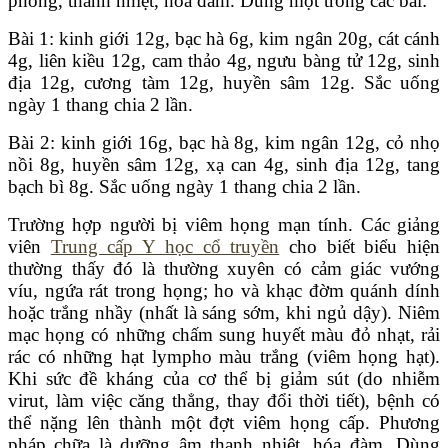
phong, thanh nhiệt, hóa đàm. Dùng một trong các bài:
Bài 1: kinh giới 12g, bạc hà 6g, kim ngân 20g, cát cánh
4g, liên kiều 12g, cam thảo 4g, ngưu bàng tử 12g, sinh
địa 12g, cương tàm 12g, huyền sâm 12g. Sắc uống
ngày 1 thang chia 2 lần.
Bài 2: kinh giới 16g, bạc hà 8g, kim ngân 12g, cỏ nhọ
nồi 8g, huyền sâm 12g, xạ can 4g, sinh địa 12g, tang
bạch bì 8g. Sắc uống ngày 1 thang chia 2 lần.
Trường hợp người bị viêm họng mạn tính. Các giảng
viên
Trung cấp Y học cổ truyền
cho biết biểu hiện
thường thấy đó là thường xuyên có cảm giác vướng
víu, ngứa rát trong họng; ho và khạc đờm quánh dính
hoặc trắng nhầy (nhất là sáng sớm, khi ngủ dậy). Niêm
mạc họng có những chấm sung huyết màu đỏ nhạt, rải
rác có những hạt lympho màu trắng (viêm họng hạt).
Khi sức đề kháng của cơ thể bị giảm sút (do nhiễm
virut, làm việc căng thẳng, thay đổi thời tiết), bệnh có
thể nặng lên thành một đợt viêm họng cấp. Phương
pháp chữa là dưỡng âm thanh nhiệt, hóa đàm. Dùng