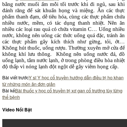
bằng nước muối ấm mỗi tối trước khi đi ngủ, sau khi
đánh răng để sát khuẩn họng và miệng. Ăn các thực
phẩm thanh đạm, dễ tiêu hóa, cùng các thực phẩm chứa
nhiều nước, mềm, có tác dụng thanh nhiệt. Nên ăn
nhiều các loại rau quả có chứa vitamin C… Uống nhiều
nước, không nên uống các thức uống quá đặc, tránh ăn
các thực phẩm gây kích thích như gừng, tỏi, ớt…
Không hút thuốc, uống rượu. Thường xuyên mở cửa để
không khí lưu thông. Không nên uống nước đá, đồ
uống lạnh, tắm nước lạnh, ở trong phòng điều hòa nhiệt
độ thấp vì nóng lạnh đột ngột dễ gây viêm họng cấp.
Bài viết trước
Y sĩ Y học cổ truyền hướng dẫn điều trị ho khan
từ những món ăn đơn giản
Bài kế
Bài thuốc y học cổ truyền trị xơ gan cổ trướng tùy từng
thể bệnh
Video Nổi Bật