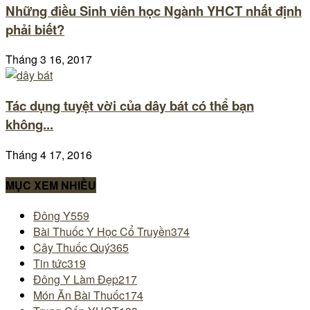
Những điều Sinh viên học Ngành YHCT nhất định
phải biết?
Tháng 3 16, 2017
Tác dụng tuyệt vời của dây bát có thể bạn
không...
Tháng 4 17, 2016
MỤC XEM NHIỀU
Đông Y
559
Bài Thuốc Y Học Cổ Truyền
374
Cây Thuốc Quý
365
Tin tức
319
Đông Y Làm Đẹp
217
Món Ăn Bài Thuốc
174