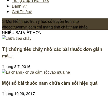
Trung Cấp YHCT
138
Danh Y
7
Giới Thiệu
2
© Mọi kiến thức trên y học cổ truyền trên site
yhocotruyenvn.com chỉ mang tính chất tham khảo
NHIỀU BÀI VIẾT HƠN
Trị chứng tiêu chảy nhờ các bài thuốc đơn giản
mà...
Tháng 8 7, 2016
Một số bài thuốc nam chữa cảm sốt hiệu quả
Tháng 10 29, 2017