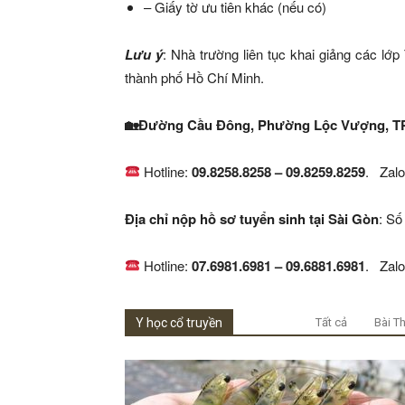
– Giấy tờ ưu tiên khác (nếu có)
Lưu ý
: Nhà trường liên tục khai giảng các lớ
thành phố Hồ Chí Minh.
🏡Đường Cầu Đông, Phường Lộc Vượng, TP 
Hotline:
09.8258.8258 – 09.8259.8259
. Zalo
Địa chỉ nộp hồ sơ tuyển sinh tại Sài Gòn
: Số
Hotline:
07.6981.6981 – 09.6881.6981
. Zalo
Y học cổ truyền
Tất cả
Bài T