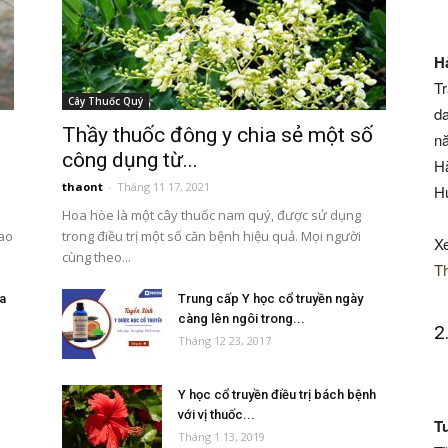
H
Tr
Cây Thuốc Quý
da
Thầy thuốc đông y chia sẻ một số
nă
công dụng từ...
Hà
thaont
-
Tháng 11 17, 2021
H
Hoa hòe là một cây thuốc nam quý, được sử dụng
 ao
trong điều trị một số căn bệnh hiệu quả. Mọi người
X
cùng theo...
T
a
Trung cấp Y học cổ truyền ngày
càng lên ngôi trong...
2
Tháng 12 23, 2017
Y học cổ truyền điều trị bách bệnh
với vị thuốc...
T
Tháng 1 13, 2019