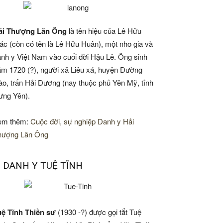
ải Thượng Lãn Ông
là tên hiệu của Lê Hữu
ác (còn có tên là Lê Hữu Huân), một nho gia và
nh y Việt Nam vào cuối đời Hậu Lê. Ông sinh
m 1720 (?), người xã Liêu xá, huyện Đường
o, trấn Hải Dương (nay thuộc phủ Yên Mỹ, tỉnh
ưng Yên).
em thêm:
Cuộc đời, sự nghiệp Danh y Hải
hượng Lãn Ông
. DANH Y TUỆ TĨNH
uệ Tĩnh Thiền sư
(1930 -?) được gọi tắt Tuệ