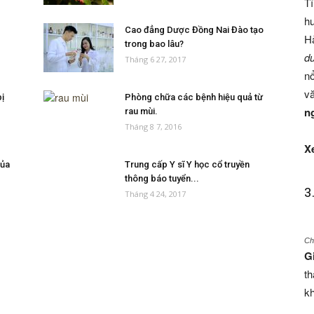
Tĩ
h
Cao đẳng Dược Đồng Nai Đào tạo
H
trong bao lâu?
dư
Tháng 6 27, 2017
nổ
v
ị
Phòng chữa các bệnh hiệu quả từ
n
rau mùi.
Tháng 8 7, 2016
X
của
Trung cấp Y sĩ Y học cổ truyền
thông báo tuyển...
3
Tháng 4 24, 2017
Ch
G
th
kh