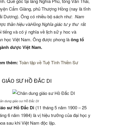
nh. Quê gốc tại làng Nghĩa Phú, tổng Văn Thái,
uyện Cẩm Giàng, phủ Thượng Hồng (nay là tỉnh
ải Dương). Ông có nhiều bộ sách như:
Nam
ợc thần hiệu
và
Hồng Nghĩa giác tư y thư
rất
i tiếng và có ý nghĩa về lịch sử y hoc và
ăn học Việt Nam. Ông được phong là
ông tổ
gành dược Việt Nam.
em thêm:
Toàn tập về Tuệ Tĩnh Thiền Sư
. GIÁO SƯ HỒ ĐẮC DI
ân dung giáo sư Hồ Đắc DI
iáo sư Hồ Đắc Di
(11 tháng 5 năm 1900 – 25
áng 6 năm 1984) là vị hiệu trưởng của đại học y
oa sau khi Việt Nam độc lập.