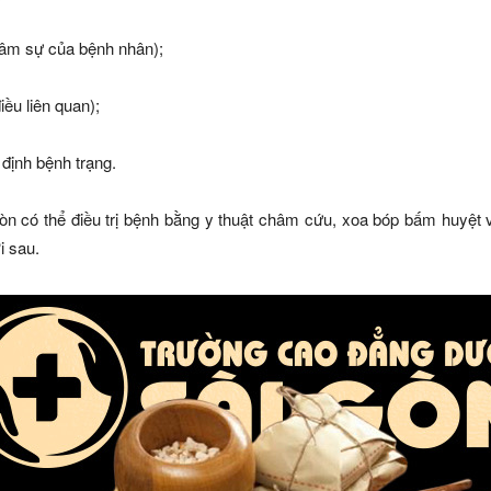
tâm sự của bệnh nhân);
ều liên quan);
định bệnh trạng.
 có thể điều trị bệnh bằng y thuật châm cứu, xoa bóp bấm huyệt 
i sau.