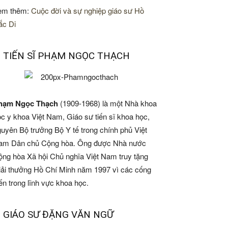
em thêm:
Cuộc đời và sự nghiệp giáo sư Hồ
ắc Di
. TIẾN SĨ PHẠM NGỌC THẠCH
hạm Ngọc Thạch
(1909-1968) là một Nhà khoa
c y khoa Việt Nam, Giáo sư tiến sĩ khoa học,
uyên Bộ trưởng Bộ Y tế trong chính phủ Việt
am Dân chủ Cộng hòa. Ông được Nhà nước
ng hòa Xã hội Chủ nghĩa Việt Nam truy tặng
iải thưởng Hồ Chí Minh năm 1997 vì các cống
ến trong lĩnh vực khoa học.
. GIÁO SƯ ĐẶNG VĂN NGỮ