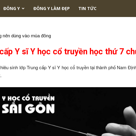
ĐÔNG Y
ĐÔNG Y LÀM ĐẸP
TIN TỨC
g nên dùng vào mùa đông
 y dựa trên căn nguyên tạng phủ
cấp Y sĩ Y học cổ truyền học thứ 7 ch
hiêu sinh lớp Trung cấp Y sĩ Y học cổ truyền tại thành phố Nam Đị
.