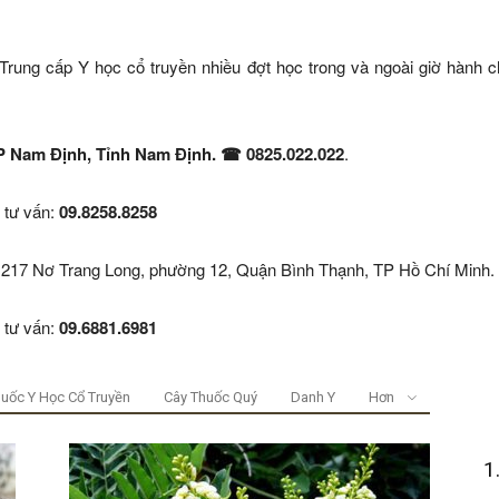
p Trung cấp Y học cổ truyền nhiều đợt học trong và ngoài giờ hành 
Nam Định, Tỉnh Nam Định. ☎ 0825.022.022
.
 tư vấn:
09.8258.8258
 217 Nơ Trang Long, phường 12, Quận Bình Thạnh, TP Hồ Chí Minh.
 tư vấn:
09.6881.6981
huốc Y Học Cổ Truyền
Cây Thuốc Quý
Danh Y
Hơn
1