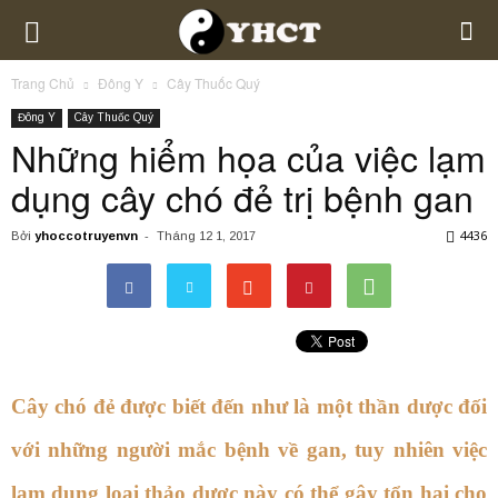
Trang Chủ
Đông Y
Cây Thuốc Quý
Đông Y
Cây Thuốc Quý
Những hiểm họa của việc lạm
dụng cây chó đẻ trị bệnh gan
4436
Bởi
yhoccotruyenvn
-
Tháng 12 1, 2017
Cây chó đẻ được biết đến như là một thần dược đối
với những người mắc bệnh về gan, tuy nhiên việc
lạm dụng loại thảo dược này có thể gây tổn hại cho