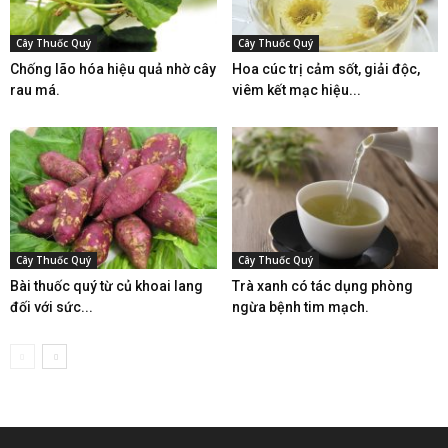
Cây Thuốc Quý
Cây Thuốc Quý
Chống lão hóa hiệu quả nhờ cây
Hoa cúc trị cảm sốt, giải độc,
rau má.
viêm kết mạc hiệu...
Cây Thuốc Quý
Cây Thuốc Quý
Bài thuốc quý từ củ khoai lang
Trà xanh có tác dụng phòng
đối với sức...
ngừa bệnh tim mạch.