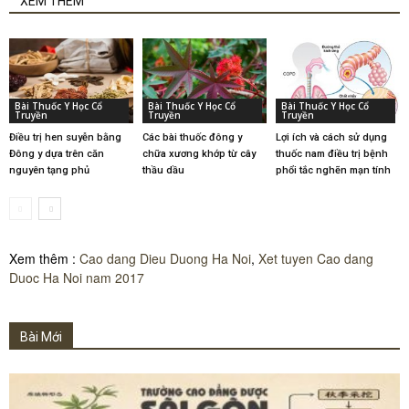
XEM THÊM
Bài Thuốc Y Học Cổ
Bài Thuốc Y Học Cổ
Bài Thuốc Y Học Cổ
Truyền
Truyền
Truyền
Điều trị hen suyễn bằng
Các bài thuốc đông y
Lợi ích và cách sử dụng
Đông y dựa trên căn
chữa xương khớp từ cây
thuốc nam điều trị bệnh
nguyên tạng phủ
thầu dầu
phổi tắc nghẽn mạn tính
Xem thêm :
Cao dang Dieu Duong Ha Noi
,
Xet tuyen Cao dang
Duoc Ha Noi nam 2017
Bài Mới