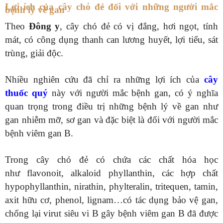
Lợi ích của cây chó đẻ đối với những người mắc
bệnh lý về gan
Theo
Đông y
, cây chó đẻ có vị đắng, hơi ngọt, tính
mát, có công dụng thanh can lương huyết, lợi tiểu, sát
trùng, giải độc.
Nhiều nghiên cứu đã chỉ ra những lợi ích của
cây
thuốc quý
này với người mắc bệnh gan, có ý nghĩa
quan trọng trong điều trị những bệnh lý về gan như
gan nhiễm mỡ, sơ gan và đặc biệt là đối với người mắc
bệnh viêm gan B.
Trong cây chó đẻ có chứa các chất hóa học
như flavonoit, alkaloid phyllanthin, các hợp chất
hypophyllanthin, nirathin, phylteralin, tritequen, tamin,
axit hữu cơ, phenol, lignam…có tác dụng bảo vệ gan,
chống lại virut siêu vi B gây bệnh viêm gan B đã được