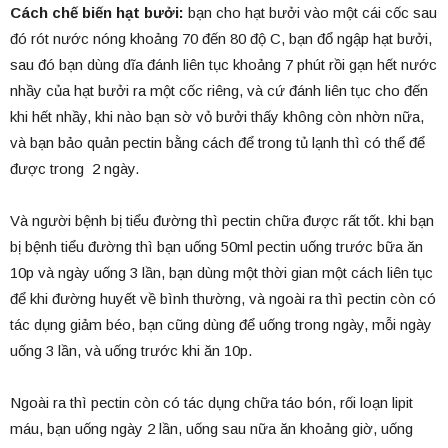
Cách chế biến hạt bưởi:
bạn cho hạt bưởi vào một cái cốc sau
đó rót nước nóng khoảng 70 đến 80 độ C, bạn đổ ngập hạt bưởi,
sau đó bạn dùng dĩa đánh liên tục khoảng 7 phút rồi gạn hết nước
nhầy của hạt bưởi ra một cốc riêng, và cứ đánh liên tục cho đến
khi hết nhầy, khi nào bạn sờ vỏ bưởi thấy không còn nhờn nữa,
và bạn bảo quản pectin bằng cách để trong tủ lạnh thì có thể để
được trong 2 ngày.
Và người bệnh bị tiểu đường thì pectin chữa được rất tốt. khi bạn
bị bệnh tiểu đường thì bạn uống 50ml pectin uống trước bữa ăn
10p và ngày uống 3 lần, bạn dùng một thời gian một cách liên tục
để khi đường huyết về bình thường, và ngoài ra thì pectin còn có
tác dụng giảm béo, bạn cũng dùng để uống trong ngày, mỗi ngày
uống 3 lần, và uống trước khi ăn 10p.
Ngoài ra thì pectin còn có tác dụng chữa táo bón, rối loạn lipit
máu, bạn uống ngày 2 lần, uống sau nữa ăn khoảng giờ, uống