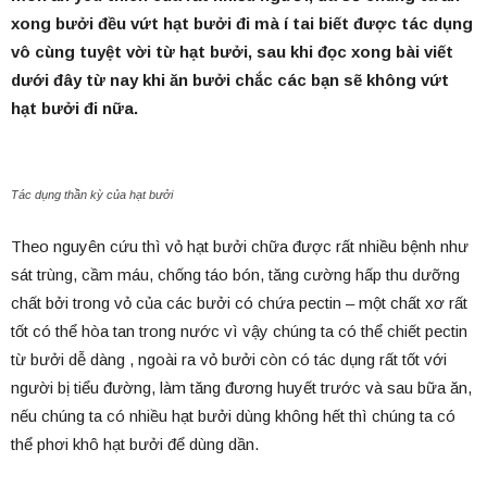
xong bưởi đều vứt hạt bưởi đi mà í tai biết được tác dụng
vô cùng tuyệt vời từ hạt bưởi, sau khi đọc xong bài viết
dưới đây từ nay khi ăn bưởi chắc các bạn sẽ không vứt
hạt bưởi đi nữa.
Tác dụng thần kỳ của hạt bưởi
Theo nguyên cứu thì vỏ hạt bưởi chữa được rất nhiều bệnh như
sát trùng, cầm máu, chống táo bón, tăng cường hấp thu dưỡng
chất bởi trong vỏ của các bưởi có chứa pectin – một chất xơ rất
tốt có thể hòa tan trong nước vì vậy chúng ta có thể chiết pectin
từ bưởi dễ dàng , ngoài ra vỏ bưởi còn có tác dụng rất tốt với
người bị tiểu đường, làm tăng đương huyết trước và sau bữa ăn,
nếu chúng ta có nhiều hạt bưởi dùng không hết thì chúng ta có
thể phơi khô hạt bưởi để dùng dần.