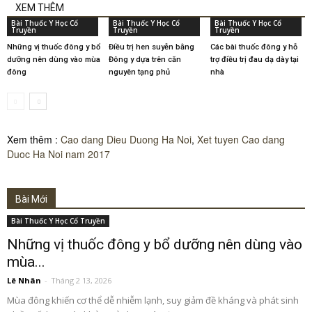
XEM THÊM
Bài Thuốc Y Học Cổ
Bài Thuốc Y Học Cổ
Bài Thuốc Y Học Cổ
Truyền
Truyền
Truyền
Những vị thuốc đông y bổ
Điều trị hen suyễn bằng
Các bài thuốc đông y hỗ
dưỡng nên dùng vào mùa
Đông y dựa trên căn
trợ điều trị đau dạ dày tại
đông
nguyên tạng phủ
nhà
Xem thêm :
Cao dang Dieu Duong Ha Noi
,
Xet tuyen Cao dang
Duoc Ha Noi nam 2017
Bài Mới
Bài Thuốc Y Học Cổ Truyền
Những vị thuốc đông y bổ dưỡng nên dùng vào
mùa...
Lê Nhân
-
Tháng 2 13, 2026
Mùa đông khiến cơ thể dễ nhiễm lạnh, suy giảm đề kháng và phát sinh