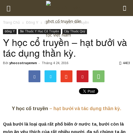
Trang Chủ
Đông Y
Bài Thuốc Y Học Cổ Truyền
Đông Y
Bài Thuốc Y Học Cổ Truyền
Cây Thuốc Quý
Y học cổ truyền – hạt bưởi và
tác dụng thần kỳ.
4403
Bởi
yhoccotruyenvn
-
Tháng 4 24, 2016
Y học cổ truyền
– hạt bưởi và tác dụng thần kỳ.
Quả bưởi là loại quả rất phổ biến ở nước ta, bưởi còn là
món ăn yêu thích của rất nhiều người, đa số chúng ta ăn