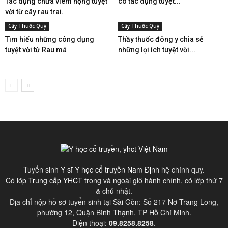
Tác dụng chữa viêm họng tuyệt
có tác dụng tuyệt...
vời từ cây rau trai.
Cây Thuốc Quý
Cây Thuốc Quý
Tìm hiểu những công dụng
Thầy thuốc đông y chia sẻ
tuyệt vời từ Rau má
những lợi ích tuyệt vời...
Tuyển sinh
Y sĩ Y học cổ truyền Nam Định
hệ chính quy.
Có lớp
Trung cấp YHCT
trong và ngoài giờ hành chính, có lớp thứ 7
& chủ nhật.
Địa chỉ nộp hồ sơ tuyển sinh tại Sài Gòn: Số 217 Nơ Trang Long,
phường 12, Quận Bình Thạnh, TP Hồ Chí Minh.
Điện thoại:
09.8258.8258
.