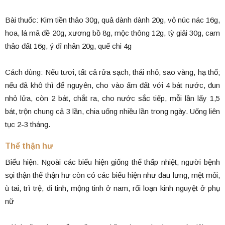
Bài thuốc: Kim tiền thảo 30g, quả dành dành 20g, vỏ núc nác 16g,
hoa, lá mã đề 20g, xương bồ 8g, mộc thông 12g, tỳ giải 30g, cam
thảo đất 16g, ý dĩ nhân 20g, quế chi 4g
Cách dùng:
Nếu tươi, tất cả rửa sạch, thái nhỏ, sao vàng, hạ thổ;
nếu đã khô thì để nguyên, cho vào ấm đất với 4 bát nước, đun
nhỏ lửa, còn 2 bát, chắt ra, cho nước sắc tiếp, mỗi lần lấy 1,5
bát, trộn chung cả 3 lần, chia uống nhiều lần trong ngày. Uống liên
tục 2-3 tháng.
Thể thận hư
Biểu hiện: Ngoài các biểu hiện giống thể thấp nhiệt, người bệnh
sọi thận thể thận hư còn có các biểu hiện như đau lưng, mệt mỏi,
ù tai, trì trệ, di tinh, mộng tinh ở nam, rối loạn kinh nguyệt ở phụ
nữ