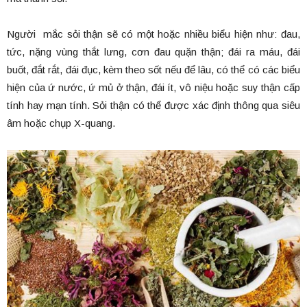
Người mắc sỏi thận sẽ có một hoặc nhiều biểu hiện như: đau,
tức, nặng vùng thắt lưng, cơn đau quặn thận; đái ra máu, đái
buốt, đắt rắt, đái đục, kèm theo sốt nếu để lâu, có thể có các biểu
hiện của ứ nước, ứ mủ ở thận, đái ít, vô niệu hoặc suy thận cấp
tính hay mạn tính. Sỏi thận có thể được xác định thông qua siêu
âm hoặc chụp X-quang.