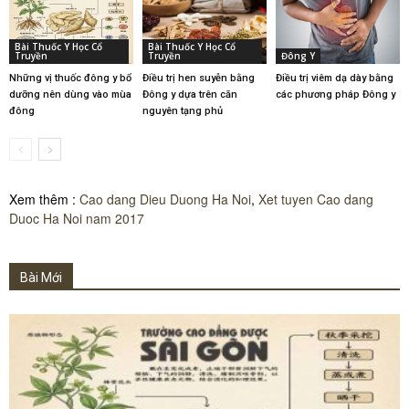
Bài Thuốc Y Học Cổ
Bài Thuốc Y Học Cổ
Truyền
Truyền
Đông Y
Những vị thuốc đông y bổ
Điều trị hen suyễn bằng
Điều trị viêm dạ dày bằng
dưỡng nên dùng vào mùa
Đông y dựa trên căn
các phương pháp Đông y
đông
nguyên tạng phủ
Xem thêm :
Cao dang Dieu Duong Ha Noi
,
Xet tuyen Cao dang
Duoc Ha Noi nam 2017
Bài Mới