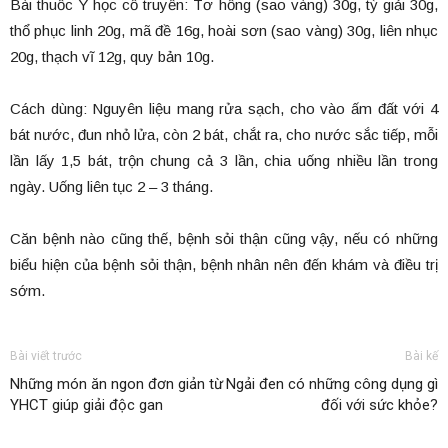
Bài thuốc Y học cổ truyền: Tơ hồng (sao vàng) 30g, tỳ giải 30g,
thổ phục linh 20g, mã đề 16g, hoài sơn (sao vàng) 30g, liên nhục
20g, thạch vĩ 12g, quy bản 10g.
Cách dùng: Nguyên liệu mang rửa sạch, cho vào ấm đất với 4
bát nước, đun nhỏ lửa, còn 2 bát, chắt ra, cho nước sắc tiếp, mỗi
lần lấy 1,5 bát, trộn chung cả 3 lần, chia uống nhiều lần trong
ngày. Uống liên tục 2 – 3 tháng.
Căn bệnh nào cũng thế, bệnh sỏi thận cũng vậy, nếu có những
biểu hiện của bệnh sỏi thận, bệnh nhân nên đến khám và điều trị
sớm.
Bài viết trước
Bài kế
Những món ăn ngon đơn giản từ
Ngải đen có những công dụng gì
YHCT giúp giải độc gan
đối với sức khỏe?