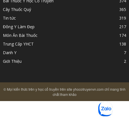
Bài Thuốc Y Học Cổ Truyền
374
Cây Thuốc Quý
365
Tin tức
319
Đông Y Làm Đẹp
217
Món Ăn Bài Thuốc
174
Trung Cấp YHCT
138
Danh Y
7
Giới Thiệu
2
© Mọi kiến thức trên y học cổ truyền trên site yhocotruyenvn.com chỉ mang tính
chất tham khảo