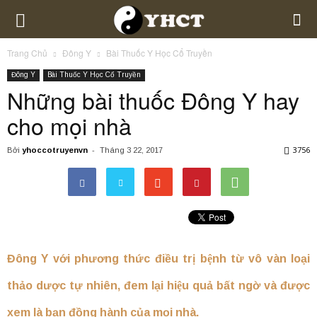
Trang Chủ
Đông Y
Bài Thuốc Y Học Cổ Truyền
Đông Y
Bài Thuốc Y Học Cổ Truyền
Những bài thuốc Đông Y hay
cho mọi nhà
3756
Bởi
yhoccotruyenvn
-
Tháng 3 22, 2017
Đông Y với phương thức điều trị bệnh từ vô vàn loại
thảo dược tự nhiên, đem lại hiệu quả bất ngờ và được
xem là bạn đồng hành của mọi nhà.