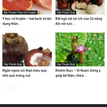
Bài Thuốc Y Học Cổ Truyền
Cây Thuốc Quý
Y học cổ truyền – hạt bưởi và tác
Bất ngờ với lợi ích của Củ năng
dụng thần...
đối với sức...
Cây Thuốc Quý
Cây Thuốc Quý
Ngăn ngừa sỏi thận hiệu quả
Khiếm thực – Vị thuốc đông y
nhờ quả măng cụt.
giúp bổ thận, chữa...