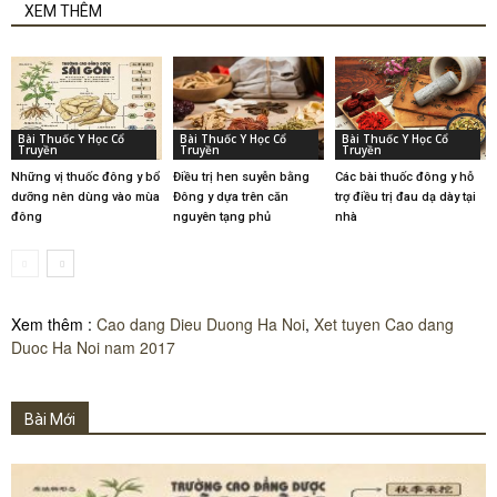
XEM THÊM
Bài Thuốc Y Học Cổ
Bài Thuốc Y Học Cổ
Bài Thuốc Y Học Cổ
Truyền
Truyền
Truyền
Những vị thuốc đông y bổ
Điều trị hen suyễn bằng
Các bài thuốc đông y hỗ
dưỡng nên dùng vào mùa
Đông y dựa trên căn
trợ điều trị đau dạ dày tại
đông
nguyên tạng phủ
nhà
Xem thêm :
Cao dang Dieu Duong Ha Noi
,
Xet tuyen Cao dang
Duoc Ha Noi nam 2017
Bài Mới