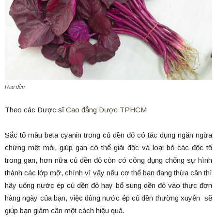
Rau dền
Theo các Dược sĩ
Cao đẳng Dược TPHCM
Sắc tố màu beta cyanin trong củ dền đỏ có tác dụng ngăn ngừa
chứng mệt mỏi, giúp gan có thể giải độc và loại bỏ các độc tố
trong gan, hơn nữa củ dền đỏ còn có công dụng chống sự hình
thành các lớp mỡ, chính vì vậy nếu cơ thể bạn đang thừa cân thì
hãy uống nước ép củ dền đỏ hay bổ sung dền đỏ vào thực đơn
hàng ngày của bạn, việc dùng nước ép củ dền thường xuyên sẽ
giúp bạn giảm cân một cách hiệu quả.