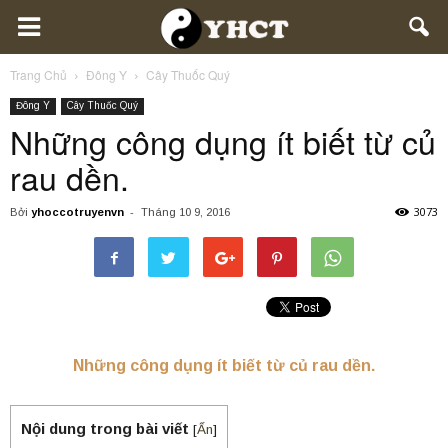
Trang Chủ
Đông Y
Cây Thuốc Quý
Đông Y
Cây Thuốc Quý
Những công dụng ít biết từ củ
rau dền.
3073
Bởi
yhoccotruyenvn
-
Tháng 10 9, 2016
Những công dụng ít biết từ củ rau dền.
Nội dung trong bài viết
[
Ẩn
]