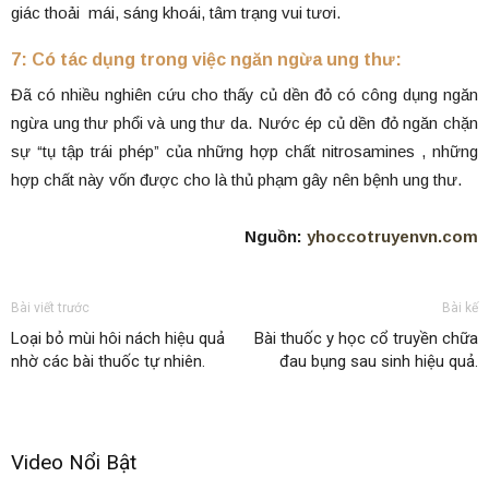
giác thoải mái, sáng khoái, tâm trạng vui tươi.
7: Có tác dụng trong việc ngăn ngừa ung thư:
Đã có nhiều nghiên cứu cho thấy củ dền đỏ có công dụng ngăn
ngừa ung thư phổi và ung thư da. Nước ép củ dền đỏ ngăn chặn
sự “tụ tập trái phép” của những hợp chất nitrosamines , những
hợp chất này vốn được cho là thủ phạm gây nên bệnh ung thư.
Nguồn:
yhoccotruyenvn.com
Bài viết trước
Bài kế
Loại bỏ mùi hôi nách hiệu quả
Bài thuốc y học cổ truyền chữa
nhờ các bài thuốc tự nhiên.
đau bụng sau sinh hiệu quả.
Video Nổi Bật