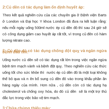
2:Củ dền có tác dụng làm ổn định huyết áp:
Theo kết quả nghiên cứu của các chuyên gia ở Bệnh viện Barts
ở London và Đại học Y khoa London đã đưa ra kết luận rằng:
nếu mỗi ngày uống 500ml nước ép củ dền đỏ thì sau 24 giờ sẽ
có công dụng giảm cao huyết áp rất tốt, vì trong củ đên có hàm
lượng nitrate cao.
3: Củ dền đỏ có tác dụng chống đột quỵ và ngăn ngừa
bệnh đau tim:
Uống nước củ dền sẽ có tác dụng rất lớn trong việc ngăn ngừa
bệnh tim mạch vành và bệnh đột quỵ. Theo nghiên cứu các thức
uống tốt cho sức khỏe thì nước ép củ dền đỏ là một loại không
thể bỏ qua và n ên bổ sung củ dền đỏ vào trong khẩu phần ăn
hàng ngày của mình. Hơn nữa , củ dền còn có tác dụng hạ
cholesterol và chống oxy hóa, do đó củ dền sẽ là một trợ thủ
đắc lực trong việc bảo vệ tim mạch.
3:Chữa chứng thiếu máu: