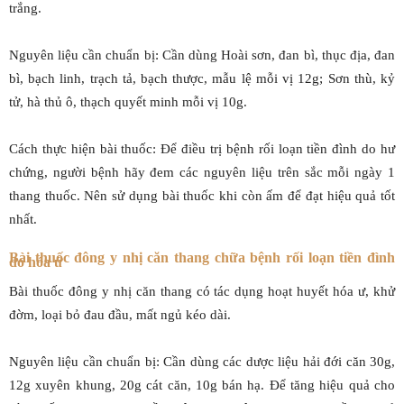
trắng.
Nguyên liệu cần chuẩn bị: Cần dùng Hoài sơn, đan bì, thục địa, đan
bì, bạch linh, trạch tả, bạch thược, mẫu lệ mỗi vị 12g; Sơn thù, kỷ
tử, hà thủ ô, thạch quyết minh mỗi vị 10g.
Cách thực hiện bài thuốc: Để điều trị bệnh rối loạn tiền đình do hư
chứng, người bệnh hãy đem các nguyên liệu trên sắc mỗi ngày 1
thang thuốc. Nên sử dụng bài thuốc khi còn ấm để đạt hiệu quả tốt
nhất.
Bài thuốc đông y nhị căn thang chữa bệnh rối loạn tiền đình
do hóa ứ
Bài thuốc đông y nhị căn thang có tác dụng hoạt huyết hóa ư, khử
đờm, loại bỏ đau đầu, mất ngủ kéo dài.
Nguyên liệu cần chuẩn bị: Cần dùng các dược liệu hải đới căn 30g,
12g xuyên khung, 20g cát căn, 10g bán hạ. Để tăng hiệu quả cho