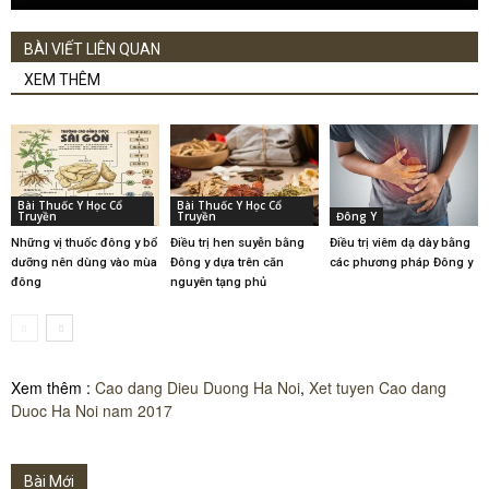
BÀI VIẾT LIÊN QUAN
XEM THÊM
Bài Thuốc Y Học Cổ
Bài Thuốc Y Học Cổ
Truyền
Truyền
Đông Y
Những vị thuốc đông y bổ
Điều trị hen suyễn bằng
Điều trị viêm dạ dày bằng
dưỡng nên dùng vào mùa
Đông y dựa trên căn
các phương pháp Đông y
đông
nguyên tạng phủ
Xem thêm :
Cao dang Dieu Duong Ha Noi
,
Xet tuyen Cao dang
Duoc Ha Noi nam 2017
Bài Mới