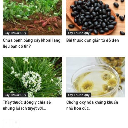
Cây Thuốc Quý
Cây Thuốc Quý
Chữa bệnh bằng cây khoai lang
Bài thuốc đơn giản từ đỗ đen
liệu bạn có tin?
Cây Thuốc Quý
Cây Thuốc Quý
Thầy thuốc đông y chia sẻ
Chống oxy hóa kháng khuẩn
những lợi ích tuyệt vời...
nhờ hoa cúc.