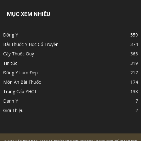
MỤC XEM NHIỀU
Đông Y
559
Bài Thuốc Y Học Cổ Truyền
374
Cây Thuốc Quý
365
Tin tức
319
Đông Y Làm Đẹp
217
Món Ăn Bài Thuốc
174
Trung Cấp YHCT
138
Danh Y
7
Giới Thiệu
2
© Mọi kiến thức trên y học cổ truyền trên site yhocotruyenvn.com chỉ mang tính