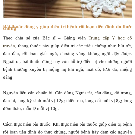
Bài thuốc đông y giúp điều trị bệnh rối loạn tiền đình do thực
chứng
Theo chia sẻ của Bác sĩ – Giảng viên
Trung cấp Y học cổ
truyền
, thang thuốc này giúp điều trị các triệu chứng như: bứt rứt,
đau đầu, rối loạn giấc ngủ, choáng váng không ngồi dậy được.
Ngoài ra, bài thuốc đông này còn hỗ trợ điều trị cho những người
bệnh thường xuyên bị mộng mị khi ngủ, mặt đỏ, lưỡi đỏ, miệng
đắng.
Nguyên liệu cần chuẩn bị: Cần dùng Ngưu tất, câu đằng, đỗ trọng,
đan bì, tang ký sinh mỗi vị 12g; thiên ma, long cốt mỗi vị 8g; long
đởm thảo, mẫu lệ mỗi vị 10g.
Cách thực hiện bài thuốc: Khi thực hiện bài thuốc giúp điều trị bệnh
rối loạn tiền đình do thực chứng, người bệnh hãy đem các nguyên