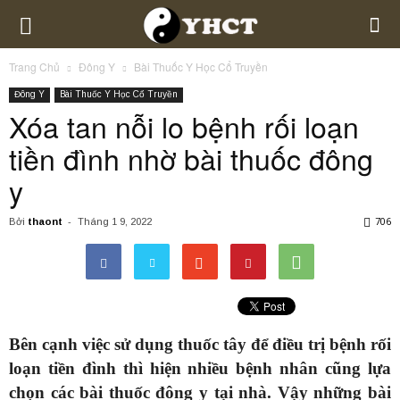
Trang Chủ
Đông Y
Bài Thuốc Y Học Cổ Truyền
Đông Y
Bài Thuốc Y Học Cổ Truyền
Xóa tan nỗi lo bệnh rối loạn
tiền đình nhờ bài thuốc đông
y
706
Bởi
thaont
-
Tháng 1 9, 2022
Bên cạnh việc sử dụng thuốc tây để điều trị bệnh rối
loạn tiền đình thì hiện nhiều bệnh nhân cũng lựa
chọn các bài thuốc đông y tại nhà. Vậy những bài