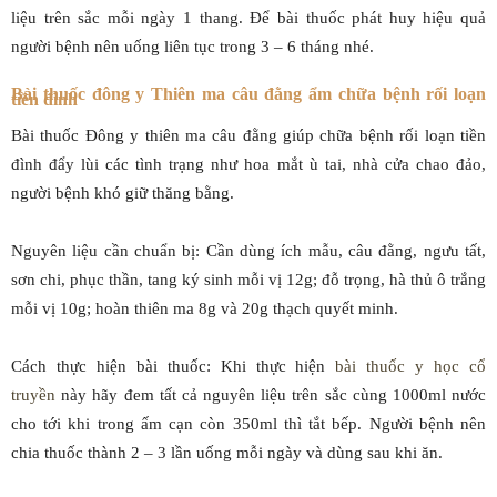
liệu trên sắc mỗi ngày 1 thang. Để bài thuốc phát huy hiệu quả
người bệnh nên uống liên tục trong 3 – 6 tháng nhé.
Bài thuốc đông y Thiên ma câu đằng ẩm chữa bệnh rối loạn
tiền đình
Bài thuốc Đông y thiên ma câu đằng giúp chữa bệnh rối loạn tiền
đình đẩy lùi các tình trạng như hoa mắt ù tai, nhà cửa chao đảo,
người bệnh khó giữ thăng bằng.
Nguyên liệu cần chuẩn bị: Cần dùng ích mẫu, câu đằng, ngưu tất,
sơn chi, phục thần, tang ký sinh mỗi vị 12g; đỗ trọng, hà thủ ô trắng
mỗi vị 10g; hoàn thiên ma 8g và 20g thạch quyết minh.
Cách thực hiện bài thuốc: Khi thực hiện
bài thuốc y học cổ
truyền
này hãy đem tất cả nguyên liệu trên sắc cùng 1000ml nước
cho tới khi trong ấm cạn còn 350ml thì tắt bếp. Người bệnh nên
chia thuốc thành 2 – 3 lần uống mỗi ngày và dùng sau khi ăn.