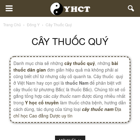
Trang Chủ
Đông Y
Cây Thuốc Quý
CÂY THUỐC QUÝ
Danh mục chia sẻ những
cây thuốc quý
, những
bài
thuốc dân gian
đơn giản hiệu quả mà không phải ai
cũng biết chỉ từ nhưng cây cỏ quanh ta. Cây thuốc quý
ở Việt Nam hay cọn gọi là
thuốc Nam
để phân biệt với
cây thuốc từ phương Bắc( là thuốc Bắc). Chúng tôi sẽ cố
gắng t
ổng hợp các
cây thuốc nam
được dùng nhiều nhất
trong
Y học cổ truyền
làm thuốc chữa bệnh, hướng dẫn
cách dùng, tác dụng của từng loại
cây thuốc nam
Địa
chỉ học Cao đẳng Dược uy tín