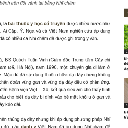
 bệnh trên đôi vành tai bằng Nhĩ châm
, là
bài thuốc y học cổ truyền
được nhiều nước như
 Ai Cập, Ý, Nga và cả Việt Nam nghiên cứu áp dụng
 đã có nhiều ca Nhĩ châm đã được ghi trong y văn.
C
Kh
tá, BS Quách Tuấn Vinh (Giám đốc Trung tâm Cấy chỉ
th
am Đế, Hà Nội), năm 1990, một chuyên gia đi làm ở
dạ
ày. Mặc dù đã sử dụng thuốc chữa dạ dày nhưng không
c chẩn đoán vùng gan và vùng dạ dày đều có phản ứng,
ến Bệnh viện Việt – Xô, kết quả siêu âm cho thấy hình
phẫu cho biết dạ dày bị dính vào bề mặt khối u ở gan và
ày kéo dài.
C
Bà
tr
nhân thủng dạ dày nhưng khi áp dụng phương pháp Nhĩ
eo đó, các
danh y
Việt Nam đã áp dụng Nhĩ châm để