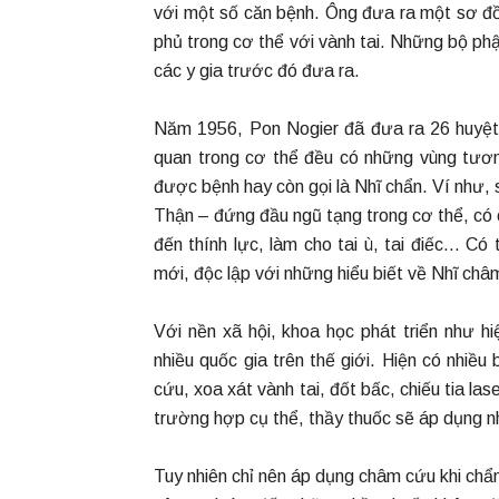
với một số căn bệnh. Ông đưa ra một sơ đồ 
phủ trong cơ thể với vành tai. Những bộ ph
các y gia trước đó đưa ra.
Năm 1956, Pon Nogier đã đưa ra 26 huyệt.
quan trong cơ thể đều có những vùng tươn
được bệnh hay còn gọi là Nhĩ chẩn. Ví như, 
Thận – đứng đầu ngũ tạng trong cơ thể, có 
đến thính lực, làm cho tai ù, tai điếc… Có
mới, độc lập với những hiểu biết về Nhĩ ch
Với nền xã hội, khoa học phát triển như h
nhiều quốc gia trên thế giới. Hiện có nhiề
cứu, xoa xát vành tai, đốt bấc, chiếu tia l
trường hợp cụ thể, thầy thuốc sẽ áp dụng 
Tuy nhiên chỉ nên áp dụng châm cứu khi chẩn