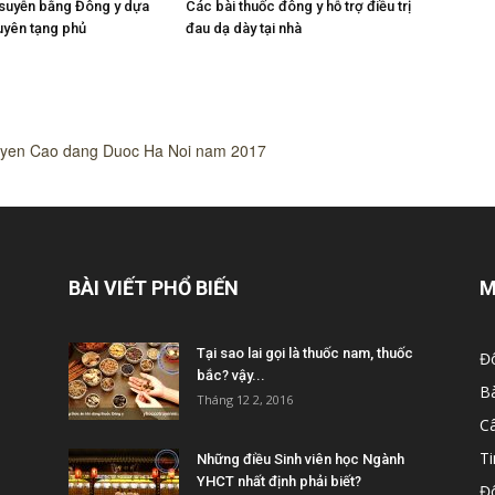
n suyễn bằng Đông y dựa
Các bài thuốc đông y hỗ trợ điều trị
uyên tạng phủ
đau dạ dày tại nhà
uyen Cao dang Duoc Ha Noi nam 2017
BÀI VIẾT PHỔ BIẾN
M
Tại sao lai gọi là thuốc nam, thuốc
Đ
bắc? vậy...
B
Tháng 12 2, 2016
C
Ti
Những điều Sinh viên học Ngành
YHCT nhất định phải biết?
Đ