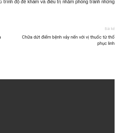
ủ trình độ để khám và điều trị nhằm phòng tránh những
Bài kế
a
Chữa dứt điểm bệnh vảy nến với vị thuốc từ thổ
phục linh