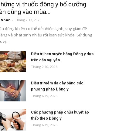
hững vị thuốc đông y bổ dưỡng
ên dùng vào mùa...
 Nhân
-
Tháng 2 13, 2026
a đông khiến cơ thể dễ nhiễm lạnh, suy giảm đề
áng và phát sinh nhiều rối loạn sức khỏe. Sử dụng
 vị...
Điều trị hen suyễn bằng Đông y dựa
trên căn nguyên...
Tháng 2 10, 2026
Điều trị viêm dạ dày bằng các
phương pháp Đông y
Tháng 6 19, 2025
Các phương pháp chữa huyết áp
thấp theo Đông y
Tháng 6 19, 2025