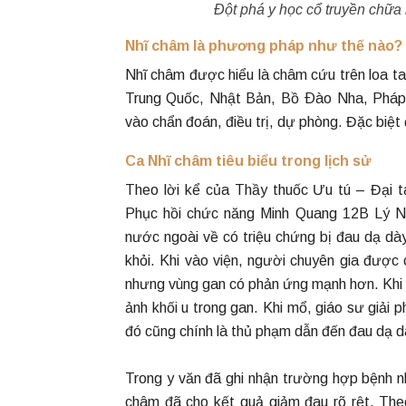
Đột phá y học cổ truyền chữa
Nhĩ châm là phương pháp như thế nào?
Nhĩ châm được hiểu là châm cứu trên loa tai
Trung Quốc, Nhật Bản, Bồ Ðào Nha, Pháp,
vào chẩn đoán, điều trị, dự phòng. Đặc biệt
Ca Nhĩ châm tiêu biểu trong lịch sử
Theo lời kể của Thầy thuốc Ưu tú – Đại 
Phục hồi chức năng Minh Quang 12B Lý N
nước ngoài về có triệu chứng bị đau dạ d
khỏi. Khi vào viện, người chuyên gia đượ
nhưng vùng gan có phản ứng mạnh hơn. Khi đ
ảnh khối u trong gan. Khi mổ, giáo sư giải 
đó cũng chính là thủ phạm dẫn đến đau dạ d
Trong y văn đã ghi nhận trường hợp bệnh 
châm đã cho kết quả giảm đau rõ rệt. Th