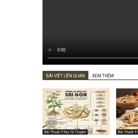
BÀI VIẾT LIÊN QUAN
XEM THÊM
Bài Thuốc Y Học Cổ Truyền
Bài Thuốc Y 