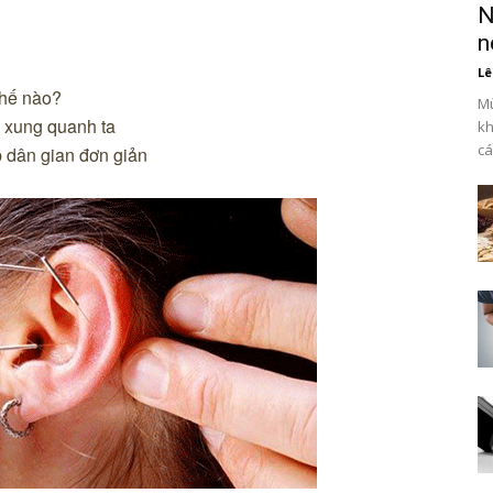
N
n
Lê
thế nào?
Mù
 xung quanh ta
kh
các
p dân gian đơn giản