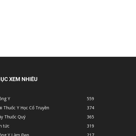
ỤC XEM NHIỀU
ông Y
559
ài Thuốc Y Học Cổ Truyền
374
ây Thuốc Quý
365
n tức
319
ông Y Làm Đẹp
217