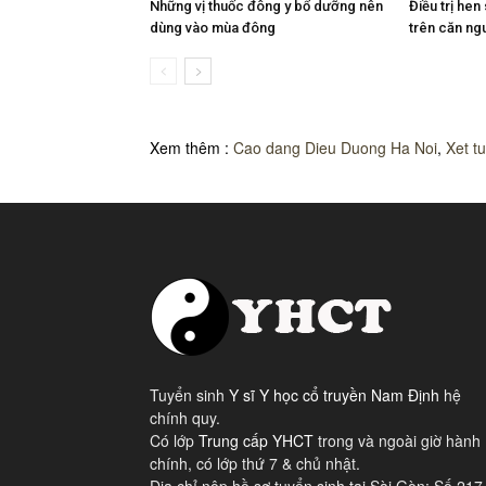
Những vị thuốc đông y bổ dưỡng nên
Điều trị he
dùng vào mùa đông
trên căn ng
Xem thêm :
Cao dang Dieu Duong Ha Noi
,
Xet t
Tuyển sinh
Y sĩ Y học cổ truyền Nam Định
hệ
chính quy.
Có lớp
Trung cấp YHCT
trong và ngoài giờ hành
chính, có lớp thứ 7 & chủ nhật.