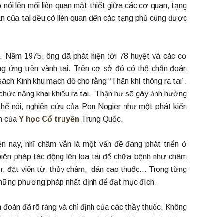
nói lên mối liên quan mật thiết giữa các cơ quan, tạng
ận của tai đều có liên quan đến các tạng phủ cũng được
 Năm 1975, ông đã phát hiện tới 78 huyệt và các cơ
g ứng trên vành tai. Trên cơ sở đó có thể chẩn đoán
sách Kinh khu mạch đồ cho rằng “Thận khí thông ra tai”.
chức năng khai khiếu ra tai. Thận hư sẽ gây ảnh hưởng
 thể nói, nghiên cứu của Pon Nogier như một phát kiến
âm của
Y học Cổ truyền
Trung Quốc.
iện nay, nhĩ châm vẫn là một vấn đề đang phát triển ở
u biện pháp tác động lên loa tai để chữa bệnh như châm
aser, đặt viên từ, thủy châm, dán cao thuốc… Trong từng
những phương pháp nhất định để đạt mục đích.
 đoán đã rõ ràng và chỉ định của các thầy thuốc. Không