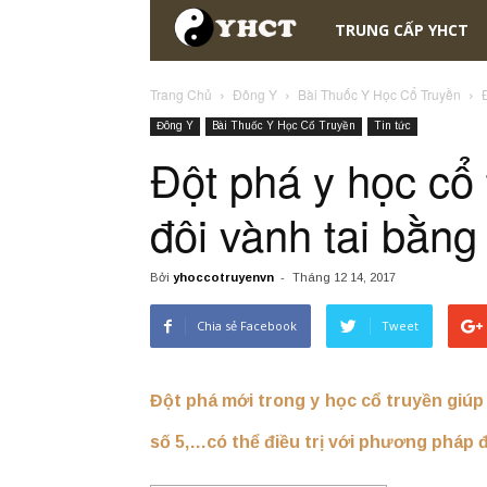
TRUNG CẤP YHCT
Trang Chủ
Đông Y
Bài Thuốc Y Học Cổ Truyền
Đông Y
Bài Thuốc Y Học Cổ Truyền
Tin tức
Đột phá y học cổ
đôi vành tai bằn
Bởi
yhoccotruyenvn
-
Tháng 12 14, 2017
Chia sẻ Facebook
Tweet
Đột phá mới trong y học cổ truyền giúp
số 5,…có thể điều trị với phương pháp đ