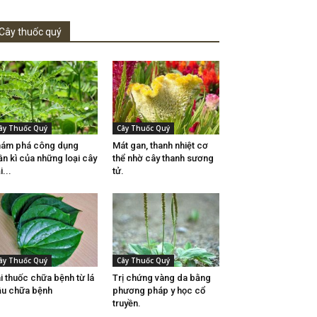
Cây thuốc quý
ây Thuốc Quý
Cây Thuốc Quý
ám phá công dụng
Mát gan, thanh nhiệt cơ
ần kì của những loại cây
thể nhờ cây thanh sương
i...
tử.
ây Thuốc Quý
Cây Thuốc Quý
i thuốc chữa bệnh từ lá
Trị chứng vàng da bằng
ầu chữa bệnh
phương pháp y học cổ
truyền.