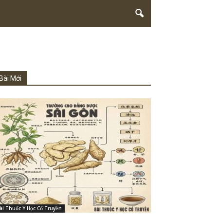
Bài Mới
ài Thuốc Y Học Cổ Truyền