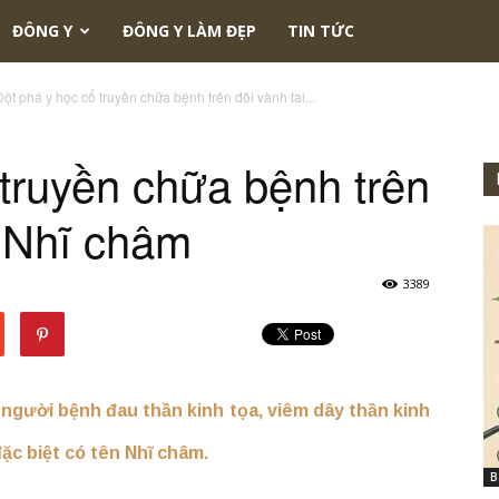
ĐÔNG Y
ĐÔNG Y LÀM ĐẸP
TIN TỨC
Đột phá y học cổ truyền chữa bệnh trên đôi vành tai...
 truyền chữa bệnh trên
g Nhĩ châm
3389
 người bệnh đau thần kinh tọa, viêm dây thần kinh
ặc biệt có tên Nhĩ châm.
B