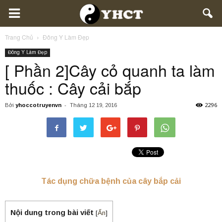
Trang Chủ
Đông Y Làm Đẹp
Đông Y Làm Đẹp
[ Phần 2]Cây cỏ quanh ta làm
thuốc : Cây cải bắp
2296
Bởi
yhoccotruyenvn
-
Tháng 12 19, 2016
Tác dụng chữa bệnh của cây bắp cải
Nội dung trong bài viết
[
Ẩn
]