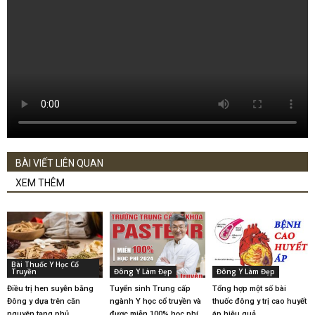
BÀI VIẾT LIÊN QUAN
XEM THÊM
Bài Thuốc Y Học Cổ
Truyền
Đông Y Làm Đẹp
Đông Y Làm Đẹp
Điều trị hen suyễn bằng
Tuyển sinh Trung cấp
Tổng hợp một số bài
Đông y dựa trên căn
ngành Y học cổ truyền và
thuốc đông y trị cao huyết
nguyên tạng phủ
được miễn 100% học phí
áp hiệu quả