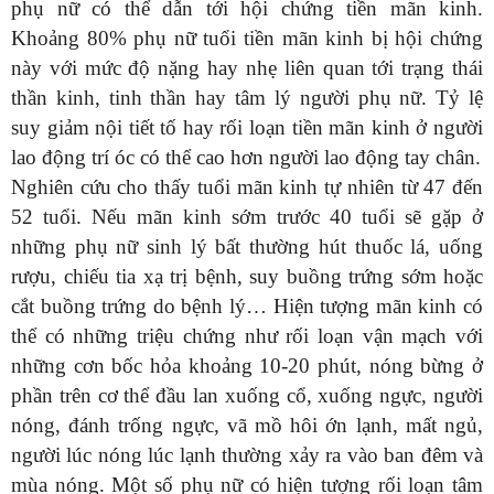
phụ nữ có thể dẫn tới hội chứng tiền mãn kinh.
Khoảng 80% phụ nữ tuổi tiền mãn kinh bị hội chứng
này với mức độ nặng hay nhẹ liên quan tới trạng thái
thần kinh, tinh thần hay tâm lý người phụ nữ. Tỷ lệ
suy giảm nội tiết tố hay rối loạn tiền mãn kinh ở người
lao động trí óc có thể cao hơn người lao động tay chân.
Nghiên cứu cho thấy tuổi mãn kinh tự nhiên từ 47 đến
52 tuổi. Nếu mãn kinh sớm trước 40 tuổi sẽ gặp ở
những phụ nữ sinh lý bất thường hút thuốc lá, uống
rượu, chiếu tia xạ trị bệnh, suy buồng trứng sớm hoặc
cắt buồng trứng do bệnh lý… Hiện tượng mãn kinh có
thể có những triệu chứng như rối loạn vận mạch với
những cơn bốc hỏa khoảng 10-20 phút, nóng bừng ở
phần trên cơ thể đầu lan xuống cổ, xuống ngực, người
nóng, đánh trống ngực, vã mồ hôi ớn lạnh, mất ngủ,
người lúc nóng lúc lạnh thường xảy ra vào ban đêm và
mùa nóng. Một số phụ nữ có hiện tượng rối loạn tâm