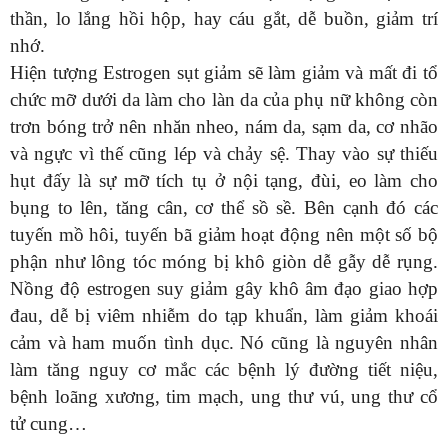
thần, lo lắng hồi hộp, hay cáu gắt, dễ buồn, giảm trí
nhớ.
Hiện tượng Estrogen sụt giảm sẽ làm giảm và mất đi tổ
chức mỡ dưới da làm cho làn da của phụ nữ không còn
trơn bóng trở nên nhăn nheo, nám da, sạm da, cơ nhão
và ngực vì thế cũng lép và chảy sệ. Thay vào sự thiếu
hụt đấy là sự mỡ tích tụ ở nội tạng, đùi, eo làm cho
bụng to lên, tăng cân, cơ thể sồ sề. Bên cạnh đó các
tuyến mồ hôi, tuyến bã giảm hoạt động nên một số bộ
phận như lông tóc móng bị khô giòn dễ gẫy dễ rụng.
Nồng độ estrogen suy giảm gây khô âm đạo giao hợp
đau, dễ bị viêm nhiễm do tạp khuẩn, làm giảm khoái
cảm và ham muốn tình dục. Nó cũng là nguyên nhân
làm tăng nguy cơ mắc các bệnh lý đường tiết niệu,
bệnh loãng xương, tim mạch, ung thư vú, ung thư cổ
tử cung…