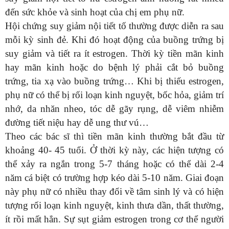
đến sức khỏe và sinh hoạt của chị em phụ nữ.
Hội chứng suy giảm nội tiết tố thường được diễn ra sau
mỗi kỳ sinh đẻ. Khi đó hoạt động của buồng trứng bị
suy giảm và tiết ra ít estrogen. Thời kỳ tiền mãn kinh
hay mãn kinh hoặc do bệnh lý phải cắt bỏ buồng
trứng, tia xạ vào buồng trứng… Khi bị thiếu estrogen,
phụ nữ có thể bị rối loạn kinh nguyệt, bốc hỏa, giảm trí
nhớ, da nhăn nheo, tóc dễ gãy rụng, dễ viêm nhiễm
đường tiết niệu hay dễ ung thư vú…
Theo các bác sĩ thì tiền mãn kinh thường bắt đầu từ
khoảng 40- 45 tuổi. Ở thời kỳ này, các hiện tượng có
thể xảy ra ngắn trong 5-7 tháng hoặc có thể dài 2-4
năm cá biệt có trường hợp kéo dài 5-10 năm. Giai đoạn
này phụ nữ có nhiều thay đổi về tâm sinh lý và có hiện
tượng rối loạn kinh nguyệt, kinh thưa dần, thất thường,
ít rồi mất hẳn. Sự sụt giảm estrogen trong cơ thể người