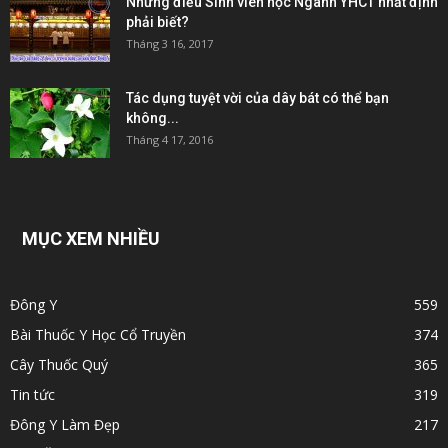
Những điều Sinh viên học Ngành YHCT nhất định
phải biết?
Tháng 3 16, 2017
Tác dụng tuyệt vời của dây bát có thể bạn
không...
Tháng 4 17, 2016
MỤC XEM NHIỀU
Đông Y
559
Bài Thuốc Y Học Cổ Truyền
374
Cây Thuốc Quý
365
Tin tức
319
Đông Y Làm Đẹp
217