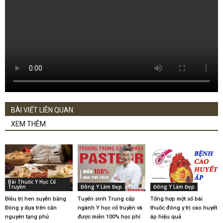
BÀI VIẾT LIÊN QUAN
XEM THÊM
Bài Thuốc Y Học Cổ
Truyền
Đông Y Làm Đẹp
Đông Y Làm Đẹp
Điều trị hen suyễn bằng
Tuyển sinh Trung cấp
Tổng hợp một số bài
Đông y dựa trên căn
ngành Y học cổ truyền và
thuốc đông y trị cao huyết
nguyên tạng phủ
được miễn 100% học phí
áp hiệu quả