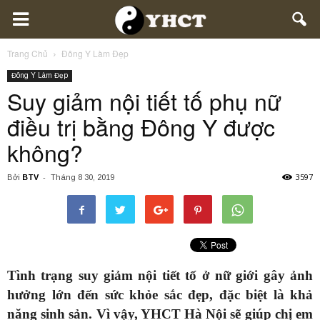
Trang Chủ
Đông Y Làm Đẹp
Đông Y Làm Đẹp
Suy giảm nội tiết tố phụ nữ
điều trị bằng Đông Y được
không?
3597
Bởi
BTV
-
Tháng 8 30, 2019
Tình trạng suy giảm nội tiết tố ở nữ giới gây ảnh
hưởng lớn đến sức khỏe sắc đẹp, đặc biệt là khả
năng sinh sản. Vì vậy, YHCT Hà Nội sẽ giúp chị em