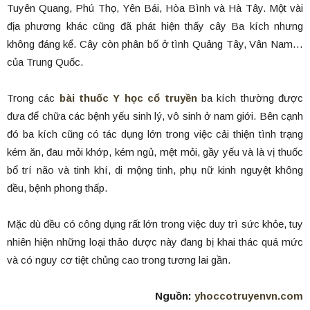
Tuyên Quang, Phú Thọ, Yên Bái, Hòa Bình và Hà Tây. Một vài
địa phương khác cũng đã phát hiện thấy cây Ba kích nhưng
không đáng kể. Cây còn phân bố ở tình Quảng Tây, Vân Nam…
của Trung Quốc.
Trong các
bài thuốc Y học cổ truyền
ba kích thường được
đưa để chữa các bệnh yếu sinh lý, vô sinh ở nam giới. Bên cạnh
đó ba kích cũng có tác dụng lớn trong việc cải thiện tình trạng
kém ăn, đau mỏi khớp, kém ngủ, mệt mỏi, gầy yếu và là vị thuốc
bổ trí não và tinh khí, di mộng tinh, phụ nữ kinh nguyệt không
đều, bệnh phong thấp.
Mặc dù đều có công dụng rất lớn trong việc duy trì sức khỏe, tuy
nhiên hiện những loại thảo dược này đang bị khai thác quá mức
và có nguy cơ tiệt chủng cao trong tương lai gần.
Nguồn:
yhoccotruyenvn.com