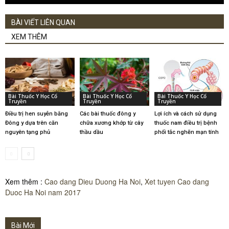
BÀI VIẾT LIÊN QUAN
XEM THÊM
Bài Thuốc Y Học Cổ
Bài Thuốc Y Học Cổ
Bài Thuốc Y Học Cổ
Truyền
Truyền
Truyền
Điều trị hen suyễn bằng
Các bài thuốc đông y
Lợi ích và cách sử dụng
Đông y dựa trên căn
chữa xương khớp từ cây
thuốc nam điều trị bệnh
nguyên tạng phủ
thầu dầu
phổi tắc nghẽn mạn tính
Xem thêm :
Cao dang Dieu Duong Ha Noi
,
Xet tuyen Cao dang
Duoc Ha Noi nam 2017
Bài Mới