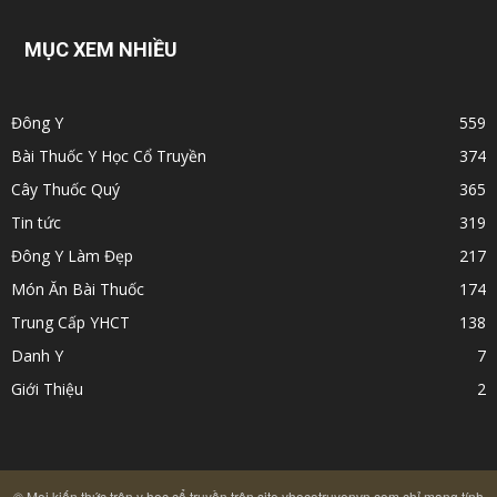
MỤC XEM NHIỀU
Đông Y
559
Bài Thuốc Y Học Cổ Truyền
374
Cây Thuốc Quý
365
Tin tức
319
Đông Y Làm Đẹp
217
Món Ăn Bài Thuốc
174
Trung Cấp YHCT
138
Danh Y
7
Giới Thiệu
2
© Mọi kiến thức trên y học cổ truyền trên site yhocotruyenvn.com chỉ mang tính