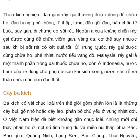
Theo kinh nghiệm dân gian ráy gai thường được dùng để chữa
ho, đau bụng, phù thũng, tê thấp, lưng, đầu gối đau, bàn chân tê
buốt, suy gan, di chứng do sốt rét. Ngoài ra xưa kháng chiến ráy
gai được dùng để chữa viêm gan, vàng da, cơ thể suy nhược
sau khi bị sốt rét có kết quả tốt. Ở Trung Quốc, ráy gai được
dùng chữa ho, phế nhiệt, nước tiểu vàng đỏ. Malaysia, ráy gai là
một thành phần trong bài thuốc chữa ho, còn ở Indonesia, nước
hãm của rễ dùng cho phụ nữ sau khi sinh xong, nước sắc rễ và
thân chữa các cơn đau thắt.
Cây ba kích
Ba kích có vài chục loài trên thế giới gồm phân lớn là là những
cây bụi, gỗ nhỏ hoặc dây leo, phân bố chủ yếu ở vùng nhiệt đới.
Ở Việt Nam hiện đã biết khoảng gần chục loài, chúng mới chỉ
thấy phân bố ở một số tỉnh trung du và miền nùi thấp phía Bắc.
Bao gồm Quảng Ninh, Lạng Sơn, Bắc Giang, Thái Nguyên,